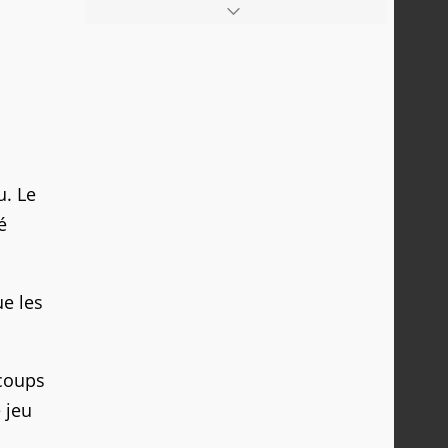
u. Le
é
e les
 coups
 jeu