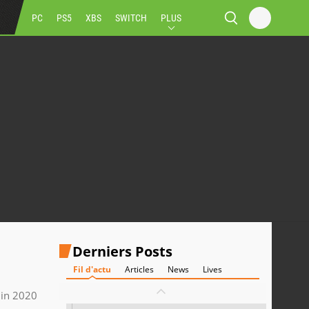
PC
PS5
XBS
SWITCH
PLUS
Derniers Posts
Fil d'actu
Articles
News
Lives
uin 2020