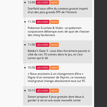
12:00
JEU VIDÉO
NEWS
Starfield vous offre du contenu gratuit inspiré
d'un des plus grands FPS de l'histoire
11:30
JEU VIDÉO
NEWS
Pokemon Ecarlate & Violet : un pokemon
surpuissant débarque avec de quoi de chasser
des shiny facilement
11:00
JEU VIDÉO
NEWS
Baldur’s Gate 3 : vous êtes forcément passés à
côté de ces 10 scènes dans le jeu, et c’est
Larian qui le dit
10:30
JEU VIDÉO
NEWS
« Nous assistons à un changement d’ère »
Digne d'un remaster de Skyrim, ce nouveau
mod gratuit change absolument tout sur PC
10:15
JEU VIDÉO
NEWS
Steam propose 4 jeux gratuits dont deux à
garder à vie et une toute nouvelle sortie