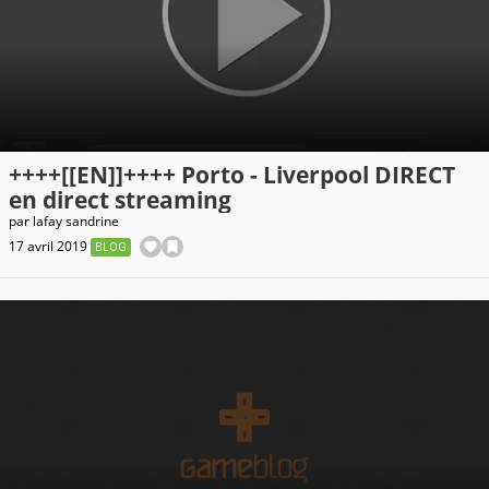
++++[[EN]]++++ Porto - Liverpool DIRECT
en direct streaming
par
lafay sandrine
17 avril 2019
BLOG
>@@HQ[((!!direct-
IZLE@@#]**
Porto
Liverpool
match
en
direct
streaming"
width="418"
height="234"
srcset="https://imgr.gameblog.fr/images/blogs/252820/241299.png?
width=450&height=258&aspect_ratio=450:258&ver=1