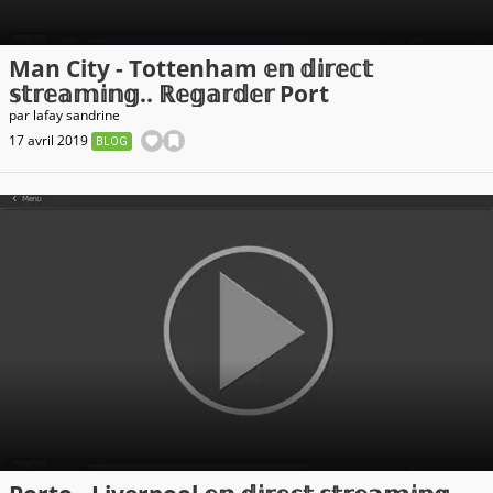
Man City - Tottenham 𝕖𝕟 𝕕𝕚𝕣𝕖𝕔𝕥
𝕤𝕥𝕣𝕖𝕒𝕞𝕚𝕟𝕘.. ℝ𝕖𝕘𝕒𝕣𝕕𝕖𝕣 Port
par
lafay sandrine
17 avril 2019
BLOG