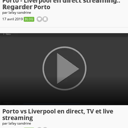
Porto - Liverpool 𝕖𝕟 𝕕𝕚𝕣𝕖𝕔𝕥 𝕤𝕥𝕣𝕖𝕒𝕞𝕚𝕟𝕘..
ℝ𝕖𝕘𝕒𝕣𝕕𝕖𝕣 Porto
par
lafay sandrine
17 avril 2019
BLOG
Porto vs Liverpool en direct, TV et live
streaming
par
lafay sandrine