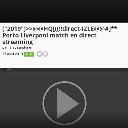
450w"
sizes="450px"
src="https://cdn-
uploads.gameblog.fr/images/blogs/252820/241299.png?
width=&height=&aspect_ratio=:&ver=1">
("2019")>>@@HQ[((!!direct-IZLE@@#]**
Porto Liverpool match en direct
streaming
par
lafay sandrine
17 avril 2019
BLOG