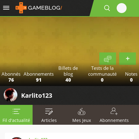
Billets de
Tests de la
Abonnés
Abonnements
blog
communauté
Notes
76
91
40
0
0
Karlito123
Fil d'actualité
Articles
Mes Jeux
Abonnements