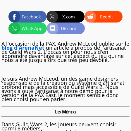
Facebook
X.com
Reddit
WhatsApp
Discord
A l'occasion de la PAX, Andrew McLeod publie sur le
blog d'ArenaNet
un article à propos de l'artisanat
de Guild Wars 2. L'occasion pour nous d'en
apprendre davantage sur cet aspect du jeu qui ne
nous a été jusqu'alors que très peu dévoilé.
Je suis Andrew McLeod, un des game designers
responsable de la création du système d'artisanat
profond mais accessible de Guild Wars 2. Nous
avons ajouté l'artisanat à notre démo pour la
version de la PAX East, le moment semble donc
bien choisi pour en parler.
Les Métiers
Dans Guild Wars 2, les joueurs peuvent choisir
parmi 8 métiers.