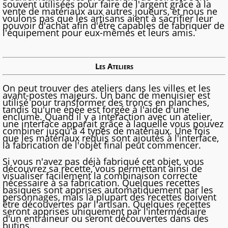
souvent utilisées pour faire de l'argent grâce à la
vente de matériaux aux autres joueurs, et nous ne
voulons pas que les artisans aient à sacrifier leur
pouvoir d'achat afin d'être capables de fabriquer de
l'équipement pour eux-mêmes et leurs amis.
Les Ateliers
On peut trouver des ateliers dans les villes et les
avant-postes majeurs. Un banc de menuisier est
utilisé pour transformer des troncs en planches,
tandis qu'une épée est forgée à l'aide d'une
enclume. Quand il y a interaction avec un atelier,
une interface apparait grâce à laquelle vous pouvez
combiner jusqu'à 4 types de matériaux. Une fois
que les matériaux requis sont ajoutés à l'interface,
la fabrication de l'objet final peut commencer.
Si vous n'avez pas déjà fabriqué cet objet, vous
découvrez sa recette, vous permettant ainsi de
visualiser facilement la combinaison correcte
nécessaire à sa fabrication. Quelques recettes
basiques sont apprises automatiquement par les
personnages, mais la plupart des recettes doivent
être découvertes par l'artisan. Quelques recettes
seront apprises uniquement par l'intermédiaire
d'un entraineur ou seront découvertes dans des
butins.