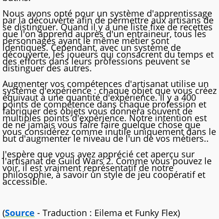
Nous avons opté pour un système d'apprentissage
par la découverte afin de permettre aux artisans de
se distinguer. Quand il y a une liste fixe de recettes
que l'on apprend auprès d'un entraineur, tous les
personnages ayant le même métier sont
identiques. Cependant, avec un système de
découverte, les joueurs qui consacrent du temps et
des efforts dans leurs professions peuvent se
distinguer des autres.
Augmenter vos compétences d'artisanat utilise un
système d'expérience : chaque objet que vous créez
équivaut à une quantité d'expérience. Il y a 400
points de compétence dans chaque profession et
fabriquer des objets vous donnera souvent de
multiples points d'expérience. Notre intention est
de ne jamais vous faire faire quelque chose que
vous considérez comme inutile uniquement dans le
but d'augmenter le niveau de l'un de vos métiers..
J'espère que vous avez apprécié cet aperçu sur
l'artisanat de Guild Wars 2. Comme vous pouvez le
voir, il est vraiment représentatif de notre
philosophie, à savoir un style de jeu coopératif et
accessible.
(
Source
- Traduction : Eilema et Funky Flex)