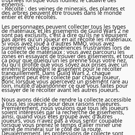
trophées lorsque vous fouillez le cadavre des
ennemis.
- Récolte : des veines de minerais, des plantes et
des arbres peuvent être trouvés dans le monde
entier et être récoltés.
Les personnages peuvent collecter tous les types
de matériaux, et les gisements de Guild Wars 2 ne
sont pas exclusifs, c'est à dire qu'ils ne s'épuisent
pas après qu'un joueur en ait récolté les matériaux.
Si vous avez joué à d'autres MMO, vous avez
surement vécu des expériences frustrantes lors de
la collecte de matériaux ; vous avez parcouru les
zones en essayant de trouver des gisements, et tout
ça pour que quelqu'un les prenne sous votre nez,
ou qu'il profite que vous soyez aux prises avec un
ennemi protégeant le gisement pour le récolter
tranquillement. Dans Guild Wars 2, chaque
gisement peut être collecté par chaque joueur,
donc lorsque vous apercevez un gisement rare au
loin, inutile d'abandonner ce que vous faites pour
essayer de le récolter avant les autres joueurs.
Nous avons décidé de rendre la collecte accessible
à tous les joueurs pour deux raisons majeures.
Premièrement, nous voulons que tous les joueurs
soient intéressés par la recherche de gisements,
ainsi, quand vous êtes groupé avec d'autres
joueurs, vous n'avez pas à vous sentir coupable
lorsque vous prenez le temps d'aller miner une
veine de minerai sur le côté de la route.
Deuxièmement, les professions de collecte sont