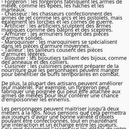
- Forgeron : les forgerons fabriquent les armes de
mêlée, comme les épées, les haches et les
marteaux.
- Chasseur : les chasseurs confectionnent des
armes de jet comme les arcs et les pistolets, mais
également les torches et les cornes de guerre.
- Artificier : les artificiers sculptent des armes
magiques comme des bâtons et des sceptres.
- Armurier : les armuriers forgent des pièces
d'armure solides.
- Maroquinier : les maroquiniers se spécialisent
dans les pièces d'armure moyennes.
- Tailleur : les tailleurs cousent des pièces
d'armures légères.
- Bijoutier : les bijoutiers taillent des bijoux, comme
des anneaux et des colliers.
- Cuisinier : les cuisiniers peuvent préparer de la
nourriture que les personnages peuvent manger
pour bénéficier de buffs temporaires en combat.
De plus, la plupart des artisans peuvent améliorer
leur matériel. Par exemple, un forgeron peut
fabriquer une poignée qui peut être attachée aux
armes de mêlées pour leur conférer une chance
d'empoisonner les ennemis.
Les personnages peuvent maitriser jusqu'à deux
métiers à la fois. Nous pensons que cela permettra
aux joueurs d'avoir une bonne variété d'objets
pouvant être confectionnés, tout en maintenant
une interaction et un échange entre les joueurs.
Cela met également l'accent sur les détails de votre