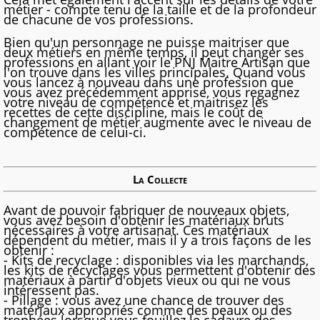
métier - compte tenu de la taille et de la profondeur
de chacune de vos professions.
Bien qu'un personnage ne puisse maitriser que
deux métiers en même temps, il peut changer ses
professions en allant voir le PNJ Maitre Artisan que
l'on trouve dans les villes principales. Quand vous
vous lancez à nouveau dans une profession que
vous avez précédemment apprise, vous regagnez
votre niveau de compétence et maitrisez les
recettes de cette discipline, mais le coût de
changement de métier augmente avec le niveau de
compétence de celui-ci.
La Collecte
Avant de pouvoir fabriquer de nouveaux objets,
vous avez besoin d'obtenir les matériaux bruts
nécessaires à votre artisanat. Ces matériaux
dépendent du métier, mais il y a trois façons de les
obtenir :
- Kits de recyclage : disponibles via les marchands,
les kits de recyclages vous permettent d'obtenir des
matériaux à partir d'objets vieux ou qui ne vous
intéressent pas.
- Pillage : vous avez une chance de trouver des
matériaux appropriés comme des peaux ou des