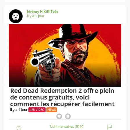
Jérémy H KiKiToès
Il y a 1 Jour
Red Dead Redemption 2 offre plein
de contenus gratuits, voici
comment les récupérer facilement
Il y a 1 Jour
JEU VIDÉO
NEWS
Commentaires (0)