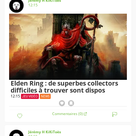
Jérémy H KiKiToès
12:15
Elden Ring : de superbes collectors
difficiles à trouver sont dispos
12:15
JEU VIDÉO
NEWS
Commentaires (0)
Jérémy H KiKiToès