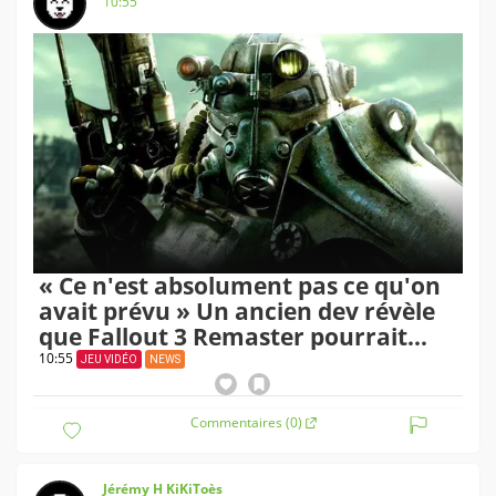
10:55
« Ce n'est absolument pas ce qu'on
avait prévu » Un ancien dev révèle
que Fallout 3 Remaster pourrait
corriger l'un des plus grands regrets
10:55
JEU VIDÉO
NEWS
de l'équipe
Commentaires (0)
Jérémy H KiKiToès