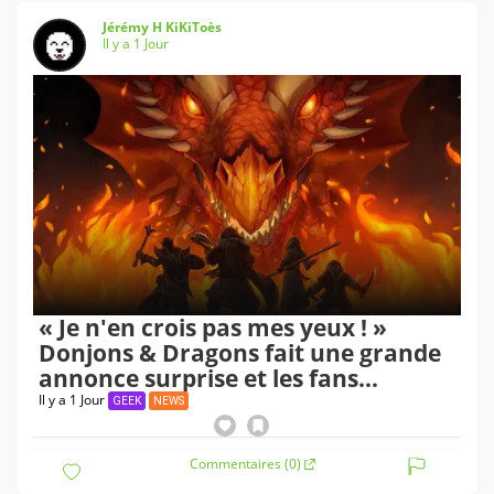
Jérémy H KiKiToès
Il y a 1 Jour
« Je n'en crois pas mes yeux ! »
Donjons & Dragons fait une grande
annonce surprise et les fans
adorent déjà
Il y a 1 Jour
GEEK
NEWS
Commentaires (0)