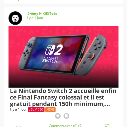
Jérémy H KiKiToès
Il y a 1 Jour
La Nintendo Switch 2 accueille enfin
ce Final Fantasy colossal et il est
gratuit pendant 150h minimum,
voici comment en profiter
Il y a 1 Jour
JEU VIDÉO
NEWS
Commentaires (0)