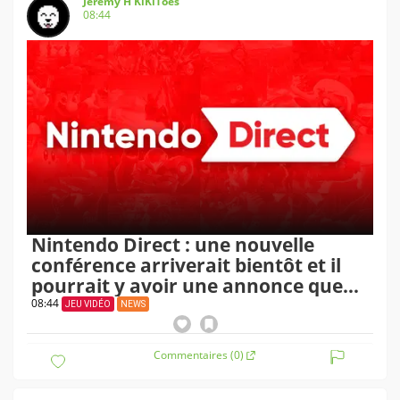
Jérémy H KiKiToès
08:44
Nintendo Direct : une nouvelle
conférence arriverait bientôt et il
pourrait y avoir une annonce que
des joueurs attendent depuis 10 ans
08:44
JEU VIDÉO
NEWS
Commentaires (0)