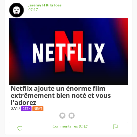
Jérémy H KiKiToès
07:17
Netflix ajoute un énorme film
extrêmement bien noté et vous
l'adorez
07:17
GEEK
NEWS
Commentaires (0)