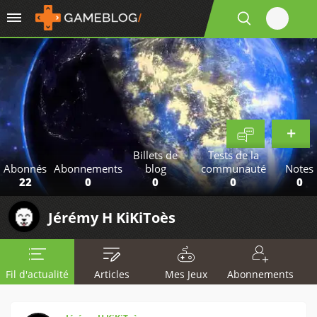
Billets de
Tests de la
Abonnés
Abonnements
blog
communauté
Notes
22
0
0
0
0
Jérémy H KiKiToès
Fil d'actualité
Articles
Mes Jeux
Abonnements