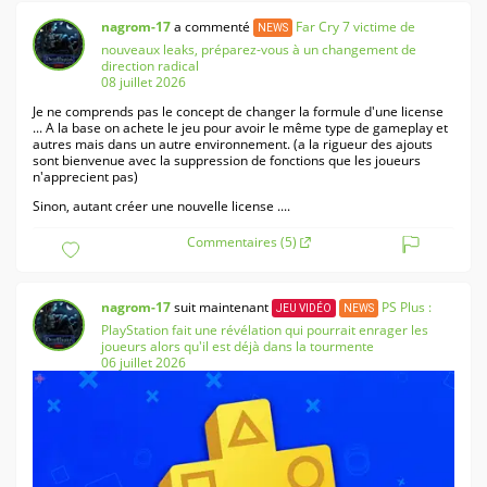
nagrom-17
a commenté
Far Cry 7 victime de
NEWS
nouveaux leaks, préparez-vous à un changement de
direction radical
08 juillet 2026
Je ne comprends pas le concept de changer la formule d'une license
... A la base on achete le jeu pour avoir le même type de gameplay et
autres mais dans un autre environnement. (a la rigueur des ajouts
sont bienvenue avec la suppression de fonctions que les joueurs
n'apprecient pas)
Sinon, autant créer une nouvelle license ....
Commentaires (5)
nagrom-17
suit maintenant
PS Plus :
JEU VIDÉO
NEWS
PlayStation fait une révélation qui pourrait enrager les
joueurs alors qu'il est déjà dans la tourmente
06 juillet 2026