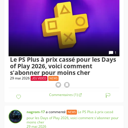
1
Le PS Plus à prix cassé pour les Days
of Play 2026, voici comment
s'abonner pour moins cher
29 mai 2026
JEU VIDÉO
NEWS
Commentaires (1)
nagrom-17
a commenté
Le PS Plus à prix cassé
NEWS
pour les Days of Play 2026, voici comment s'abonner pour
moins cher
29 mai 2026