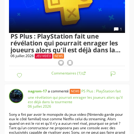
1
PS Plus : PlayStation fait une
révélation qui pourrait enrager les
joueurs alors qu'il est déjà dans la
tourmente
06 juillet 2026
JEU VIDÉO
NEWS
Commentaires (1)
nagrom-17
a commenté
PS Plus : PlayStation fait
NEWS
une révélation qui pourrait enrager les joueurs alors qu'il
est déjà dans la tourmente
06 juillet 2026
Sony a fini par avoir le monopole du jeux video (Nintendo garde pour
eux le côté familial) tout comme Netflix celui du streaming. Alors
quand on est le roi et qu'il n'y a aucun reel rival, pourquoi se privé ?
Tant qu'un constructeur ne proposera pas une console avec des
exclusivités capable de rivaliser avec Sony, on ne peut pas faire grand