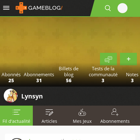
Billets de
Tests de la
Abonnés
Abonnements
blog
communauté
Notes
25
31
56
3
3
Lynsyn
Fil d'actualité
Articles
Mes Jeux
Abonnements