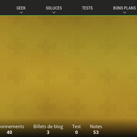
GEEK
SOLUCES
TESTS
BONS PLANS
onnements
Billets de blog
Test
Notes
40
3
0
53