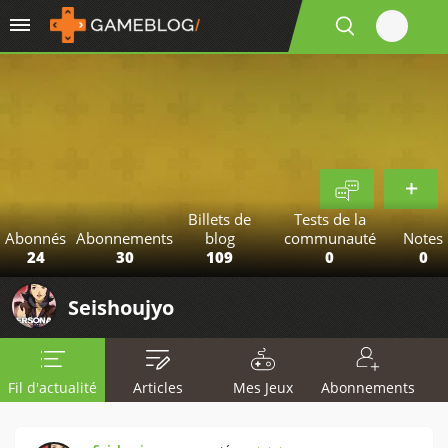
Billets de
Tests de la
Abonnés
Abonnements
blog
communauté
Notes
24
30
109
0
0
Seishoujyo
Fil d'actualité
Articles
Mes Jeux
Abonnements