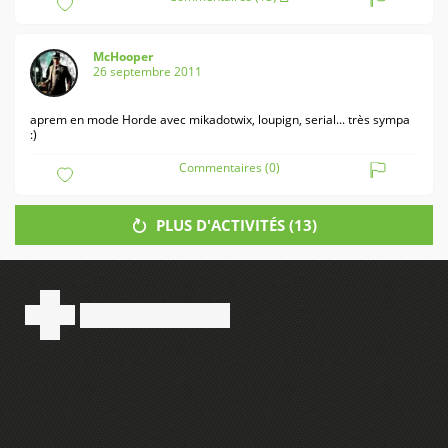
McHooper
26 septembre 2011
aprem en mode Horde avec mikadotwix, loupign, serial... très sympa
:)
Commentaires (0)
PLUS D'ACTIVITÉS (
13
)