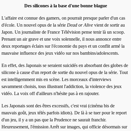
Des silicones à la base d'une bonne blague
L'affaire est connue des
gamers
, on pourrait presque parler d'un cas
d'école. Un nouvel opus de la série
Dead or Alive
vient de sortir au
Japon. Un journaliste de
France Télévision
pense tenir là un scoop.
Prenant un air grave et une voix solennelle, il nous annonce entre
deux reportages éclairs sur l'économie du pays et un conflit armé la
mauvaise influence des jeux vidéo
sur nos bambins/adolescents.
En effet, des Japonais se seraient suicidés
en absorbant des globes de
silicone
à cause d'un report de sortie du nouvel opus de la série. Tout
est intelligemment mis en scène. Les morceaux d'
interviews
savamment choisis, tous illustrant l'addiction, la violence des jeux
vidéo. La voix off d'ailleurs n'hésite pas à en rajouter.
Les Japonais sont des êtres
excessifs
, c'est vrai (cinéma bis de
mauvais goût, jeux télés parfois idiots). De là à se
tuer pour le report
d'un jeu
, il y a un pas que la Prudence ne saurait franchir.
Heureusement, l'émission Arrêt sur images, qui officie désormais sur