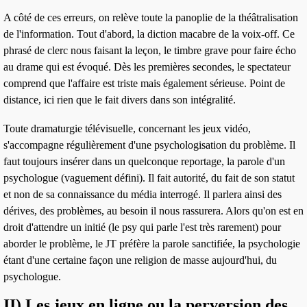
A côté de ces
erreurs
, on relève toute la panoplie de
la théâtralisation
de l'information. Tout d'abord, la diction macabre de la
voix-off
. Ce
phrasé de clerc nous faisant la leçon, le timbre grave pour faire écho
au drame qui est évoqué. Dès les premières secondes, le spectateur
comprend que l'affaire est triste mais également sérieuse. Point de
distance, ici rien que le fait divers dans son intégralité.
Toute dramaturgie télévisuelle, concernant les jeux vidéo,
s'accompagne régulièrement d'une
psychologisation
du problème. Il
faut toujours insérer dans un quelconque reportage, la parole d'un
psychologue (vaguement défini)
. Il fait autorité, du fait de son statut
et non de sa connaissance du média interrogé. Il parlera ainsi des
dérives, des problèmes, au besoin il nous rassurera. Alors qu'on est en
droit d'attendre un initié (le psy qui parle l'est très rarement) pour
aborder le problème, le JT préfère la parole sanctifiée, la psychologie
étant d'une certaine façon une religion de masse aujourd'hui, du
psychologue.
II) Les jeux en ligne ou la perversion des