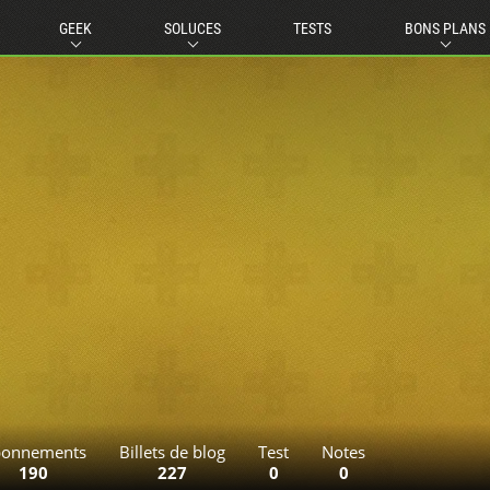
GEEK
SOLUCES
TESTS
BONS PLANS
onnements
Billets de blog
Test
Notes
190
227
0
0