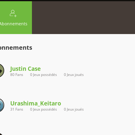
Abonnements
onnements
Justin Case
80 Fans
0 Jeux possédés
0 Jeux joués
Urashima_Keitaro
31 Fans
0 Jeux possédés
0 Jeux joués