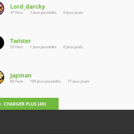
Lord_darcky
37 Fans
7 Jeux possédés
0 Jeux joués
Twister
53 Fans
1 Jeux possédés
0 Jeux joués
Japman
80 Fans
108 Jeux possédés
11 Jeux joués
CHARGER PLUS (
40
)