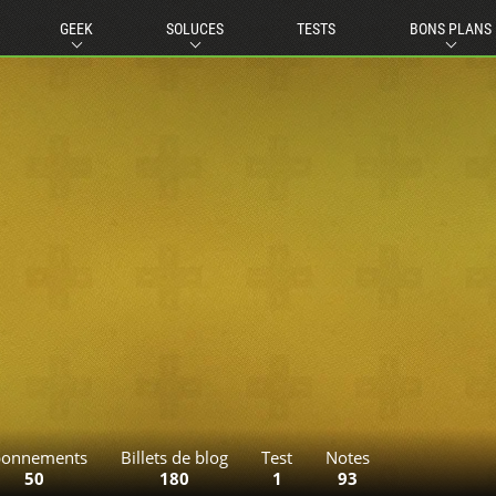
GEEK
SOLUCES
TESTS
BONS PLANS
onnements
Billets de blog
Test
Notes
50
180
1
93