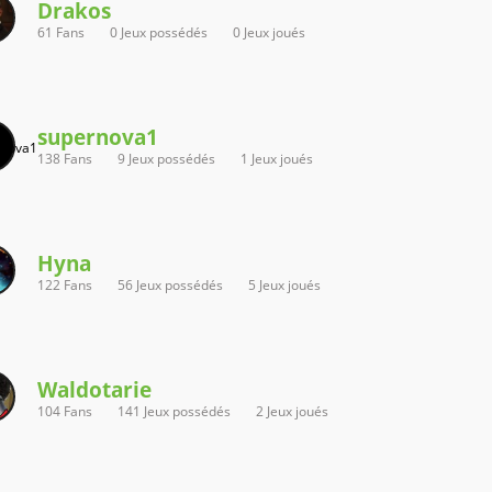
Drakos
61 Fans
0 Jeux possédés
0 Jeux joués
supernova1
138 Fans
9 Jeux possédés
1 Jeux joués
Hyna
122 Fans
56 Jeux possédés
5 Jeux joués
Waldotarie
104 Fans
141 Jeux possédés
2 Jeux joués