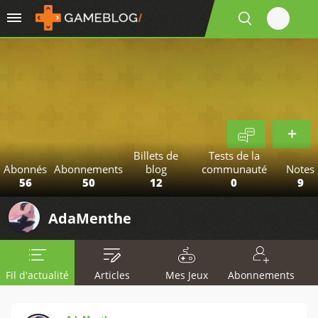
Billets de
Tests de la
Abonnés
Abonnements
blog
communauté
Notes
56
50
12
0
9
AdaMenthe
Fil d'actualité
Articles
Mes Jeux
Abonnements