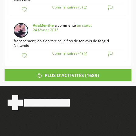
Commentaires (3)
AdaMenthe
a commenté
un statut
24 février 2015
franchement, on s'en tartine le fion de ton avis de fangirl
Nintendo
Commentaires (4)
PLUS D'ACTIVITÉS (
1689
)