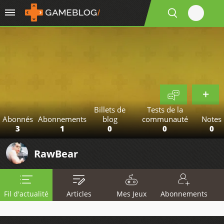
Billets de
Tests de la
Abonnés
Abonnements
blog
communauté
Notes
3
1
0
0
0
RawBear
Fil d'actualité
Articles
Mes Jeux
Abonnements