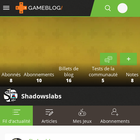
Billets de
Tests de la
Abonnés
Abonnements
blog
communauté
Notes
8
10
16
5
8
Shadowslabs
Fil d'actualité
Articles
Mes Jeux
Abonnements