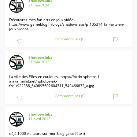
Shadowslabs
21 mai 2014
Découvrez mes fan-arts en jeux vidéo :
https://www.gameblog.fr/blogs/shadowslabs/p_105314_fan-arts-en-
jeux-videos
Commentaires (0)
Shadowslabs
01 mai 2013
La ville des Elfes en couleurs..
https://fbcdn-sphotos-f-
a.akamaihd.net/hphotos-ak-
frc1/922388_640895602604311_549466832_o.jpg
Commentaires (0)
Shadowslabs
11 avril 2013
déjà 1000 visiteurs sur mon blog ça se fête :)