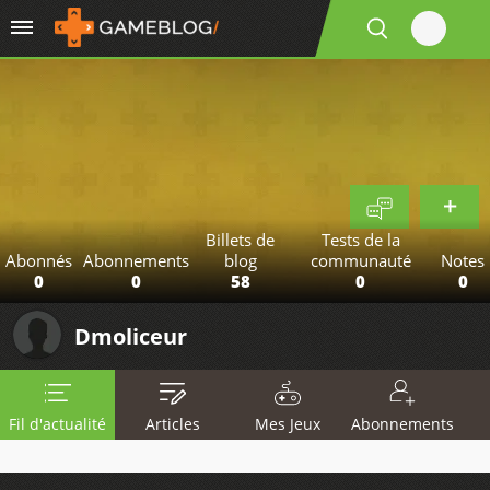
Billets de
Tests de la
Abonnés
Abonnements
blog
communauté
Notes
0
0
58
0
0
Dmoliceur
Fil d'actualité
Articles
Mes Jeux
Abonnements