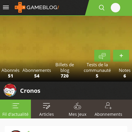
Billets de
Tests de la
Abonnés
Abonnements
blog
communauté
Notes
51
54
720
5
6
Cronos
Fil d'actualité
Articles
Mes Jeux
Abonnements