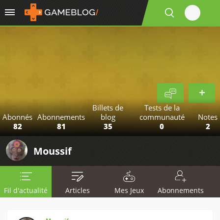
Billets de
Tests de la
Abonnés
Abonnements
blog
communauté
Notes
82
81
35
0
2
Moussif
Fil d'actualité
Articles
Mes Jeux
Abonnements