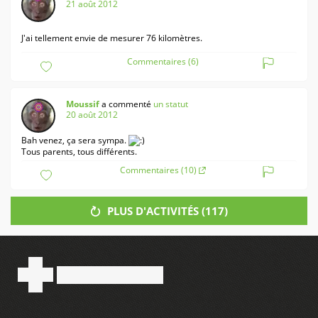
21 août 2012
J'ai tellement envie de mesurer 76 kilomètres.
Commentaires (6)
Moussif
a commenté
un statut
20 août 2012
Bah venez, ça sera sympa.
Tous parents, tous différents.
Commentaires (10)
PLUS D'ACTIVITÉS (
117
)