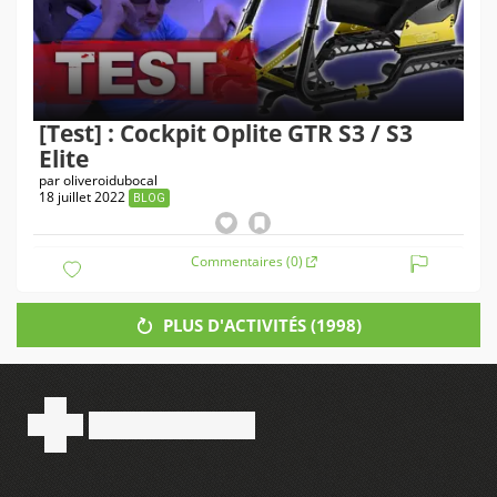
[Test] : Cockpit Oplite GTR S3 / S3
Elite
par
oliveroidubocal
18 juillet 2022
BLOG
Commentaires (0)
PLUS D'ACTIVITÉS (
1998
)