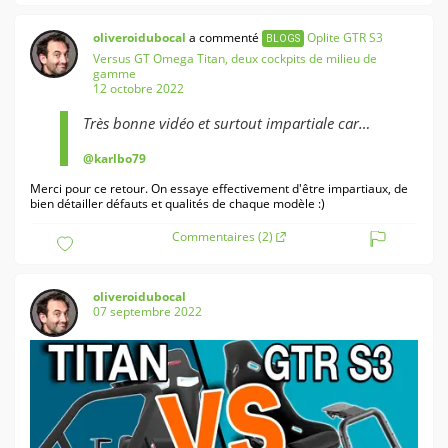
oliveroidubocal
a commenté
Oplite GTR S3
BLOGS
Versus GT Omega Titan, deux cockpits de milieu de
gamme
12 octobre 2022
Très bonne vidéo et surtout impartiale car
montre vraiment les avantages et
@karlbo79
inconvénients des 2 produits comparés.
Merci pour ce retour. On essaye effectivement d'être impartiaux, de
Merci les gars !👍
bien détailler défauts et qualités de chaque modèle :)
Commentaires (2)
oliveroidubocal
07 septembre 2022