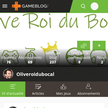
Billets de
Tests de la
Abonnés
Abonnements
blog
communauté
Notes
76
69
237
0
2
Oliveroidubocal
Fil d'actualité
Articles
Mes Jeux
Abonnements