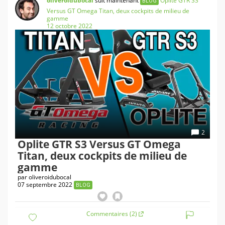
oliveroidubocal
suit maintenant
Oplite GTR S3
BLOG
Versus GT Omega Titan, deux cockpits de milieu de
gamme
12 octobre 2022
2
Oplite GTR S3 Versus GT Omega
Titan, deux cockpits de milieu de
gamme
par
oliveroidubocal
07 septembre 2022
BLOG
Commentaires (2)