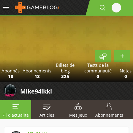
Billets de
Tests de la
Abonnés
Abonnements
blog
communauté
Notes
10
12
325
0
0
Mike94ikki
Fil d'actualité
Articles
Mes Jeux
Abonnements