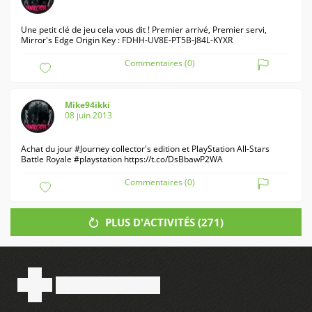
Une petit clé de jeu cela vous dit ! Premier arrivé, Premier servi,
Mirror's Edge Origin Key : FDHH-UV8E-PT5B-J84L-KYXR
Commentaires (0)
Mike94ikki
08 juin 2013
Achat du jour #Journey collector's edition et PlayStation All-Stars
Battle Royale #playstation
https://t.co/DsBbawP2WA
Commentaires (0)
PLUS D'ACTIVITÉS (
271
)