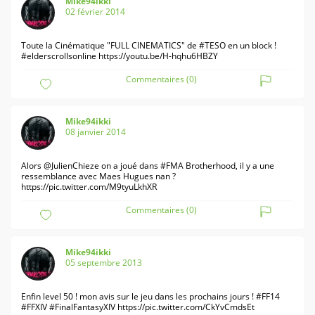
Mike94ikki
02 février 2014
Toute la Cinématique "FULL CINEMATICS" de #TESO en un block !
#elderscrollsonline
https://youtu.be/H-hqhu6HBZY
Commentaires (0)
Mike94ikki
08 janvier 2014
Alors @JulienChieze on a joué dans #FMA Brotherhood, il y a une
ressemblance avec Maes Hugues nan ?
https://pic.twitter.com/M9tyuLkhXR
Commentaires (0)
Mike94ikki
05 septembre 2013
Enfin level 50 ! mon avis sur le jeu dans les prochains jours ! #FF14
#FFXIV #FinalFantasyXIV
https://pic.twitter.com/CkYvCmdsEt