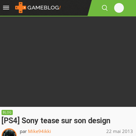
BLOG
[PS4] Sony tease sur son design
par
Mike94ikki
22 mai 2013