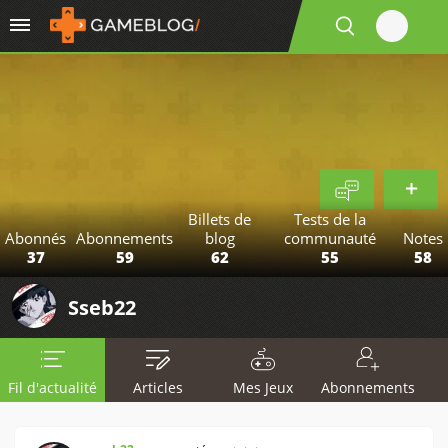
Billets de
Tests de la
Abonnés
Abonnements
blog
communauté
Notes
37
59
62
55
58
Sseb22
Fil d'actualité
Articles
Mes Jeux
Abonnements