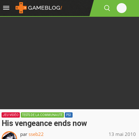
JEU VIDÉO
TESTS DE LA COMMUNAUTÉ
PS3
His vengeance ends now
par
sseb22
13 mai 2010