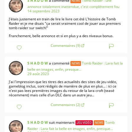
S H A D O W
a commenté
Tomb Raider : une
NEWS
annonce totalement inattendue, c'est complétement fou
14 septembre 2023
J'étais justement en train de lire le livre cet été L'histoire de Tomb
Raider et je me disais "ça serait vraiment cool de jouer aux premiers
tomb raider sur switch!"
Franchement, belle annonce et si en plus y a des niveaux bonus.
Commentaires (9)
S H A D O W
a commenté
Tomb Raider : Lara fait la
NEWS
belle en images, enfin, presque...
29 août 2023
J'ai l'impression que les titres des actualités des sites de jeu vidéo,
gameblog inclus, sont rédigés de manière de plus en plus... : ici ce
n'est pas lees premières images du retour de la lara croft (teasé
récemment) mais celle d'un DLC dans un autre jeu...
Commentaires (2)
S H A D O W
suit maintenant
Tomb
JEU VIDÉO
NEWS
Raider : Lara fait la belle en images, enfin, presque...