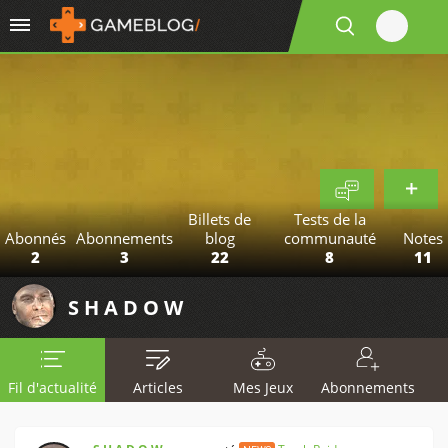
Billets de
Tests de la
Abonnés
Abonnements
blog
communauté
Notes
2
3
22
8
11
S H A D O W
Fil d'actualité
Articles
Mes Jeux
Abonnements