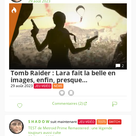
29 août 2023
2
Tomb Raider : Lara fait la belle en
images, enfin, presque...
29 août 2023
JEU VIDÉO
NEWS
Commentaires (2)
S H A D O W
suit maintenant
JEU VIDÉO
TESTS
SWITCH
TEST de Metroid Prime Remastered : une légende
toujours aussi culte