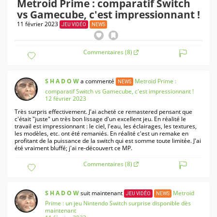
Metroid Prime : comparatif Switch
vs Gamecube, c'est impressionnant !
11 février 2023
JEU VIDÉO
NEWS
Commentaires (8)
S H A D O W
a commenté
Metroid Prime :
NEWS
comparatif Switch vs Gamecube, c'est impressionnant !
12 février 2023
Très surpris effectivement. J'ai acheté ce remastered pensant que
c'était "juste" un très bon lissage d'un excellent jeu. En réalité le
travail est impressionnant : le ciel, l'eau, les éclairages, les textures,
les modèles, etc. ont été remaniés. En réalité c'est un remake en
profitant de la puissance de la switch qui est somme toute limitée. J'ai
été vraiment bluffé; j'ai re-découvert ce MP.
Commentaires (8)
S H A D O W
suit maintenant
Metroid
JEU VIDÉO
NEWS
Prime : un jeu Nintendo Switch surprise disponible dès
maintenant