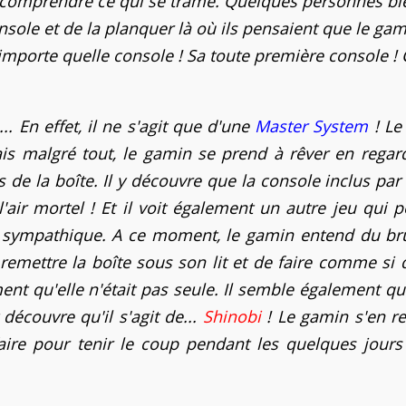
 de comprendre ce qui se trame. Quelques personnes bi
nsole et de la planquer là où ils pensaient que le ga
 n'importe quelle console ! Sa toute première console ! 
. En effet, il ne s'agit que d'une
Master System
! Le
ais malgré tout, le gamin se prend à rêver en regar
 de la boîte. Il y découvre que la console inclus par
 l'air mortel ! Et il voit également un autre jeu qui p
n sympathique. A ce moment, le gamin entend du bru
emettre la boîte sous son lit et de faire comme si 
ement qu'elle n'était pas seule. Il semble également qu'i
 découvre qu'il s'agit de...
Shinobi
! Le gamin s'en r
aire pour tenir le coup pendant les quelques jours