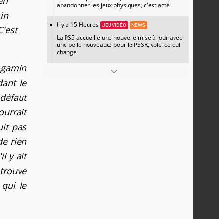
en
abandonner les jeux physiques, c'est acté
min
Il y a 15 Heures
JEU VIDÉO
NEWS
C'est
La PS5 accueille une nouvelle mise à jour avec
une belle nouveauté pour le PSSR, voici ce qui
change
 gamin
dant le
 défaut
ourrait
it pas
de rien
l y ait
etrouve
 qui le