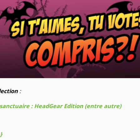
lection
:
 sanctuaire : HeadGear Edition (entre autre)
}