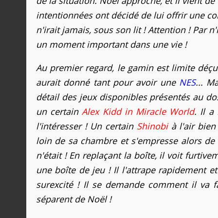
de la situation. Noël approche, et il vient
intentionnées ont décidé de lui offrir une co
n'irait jamais, sous son lit ! Attention ! Par
un moment important dans une vie !
Au premier regard, le gamin est limite déçu..
aurait donné tant pour avoir une
NES
... M
détail des jeux disponibles présentés au dos
un certain
Alex Kidd in Miracle World
. Il a
l'intéresser ! Un certain
Shinobi
à l'air bie
loin de sa chambre et s'empresse alors de r
n'était ! En replaçant la boîte, il voit furtiv
une boîte de jeu ! Il l'attrape rapidement et
surexcité ! Il se demande comment il va f
séparent de Noël !