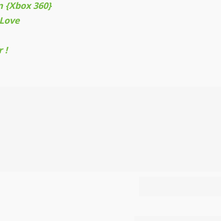
n {Xbox 360}
 Love
 !