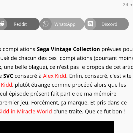
24 m
Reddit
WhatsApp
Discord
s compilations
Sega Vintage Collection
prévues pou
abusé de chacun des ces compilations (pourtant moin
k
, une belle blague), ce n'est pas le propos de cet articl
le
SVC
consacré à
Alex Kidd
. Enfin, consacré, c'est vite
 Kidd
, plutôt étrange comme procédé alors que les
eul épisode présent fait partie de ma mémoire
premier jeu. Forcément, ça marque. Et pris dans ce
Kidd in Miracle World
d'une traite. Que ce fut bon !