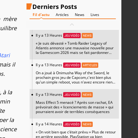
Derniers Posts
Fil d'actu
Articles
News
Lives
e mère
uilibre
Il y a 13 Heures
JEU VIDÉO
NEWS
« Je suis dévasté » Tomb Raider Legacy of
Atlantis annonce une mauvaise nouvelle pour
la Gamescom 2026 mais se fait pardonner
Atari
avec un magnifique artwork
mais il
Il y a 13 Heures
JEU VIDÉO
ARTICLES
s.
On a joué à Onimusha Way of the Sword, le
prochain gros jeu de Capcom,c'est bien plus
qu'un simple reboot, vous n'avez encore rien
vu
 à la
Il y a 13 Heures
JEU VIDÉO
NEWS
amin
Mass Effect 5 menacé ? Après son rachat, EA
prévoirait des « licenciements de masse » qui
te
pourraient avoir de terribles conséquences
per la
Il y a 14 Heures
JEU VIDÉO
NEWS
science
« On voit bien que c’était prévu » Plus de retour
en arrière possible, PlayStation va bien