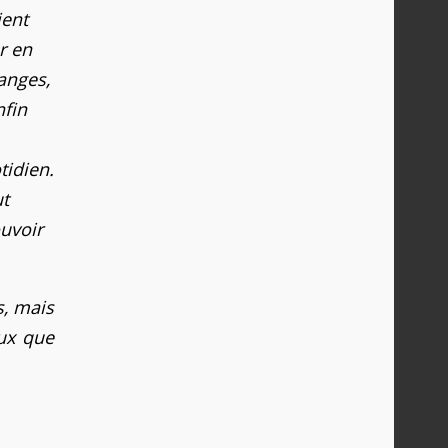
ient
r en
anges,
nfin
tidien.
ut
ouvoir
s, mais
eux que