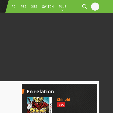
PC
PS5
XBS
SWITCH
PLUS
En relation
Shinobi
3DS