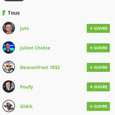
Tous
Julo
SUIVRE
Julien Chièze
SUIVRE
Deaconfrost 1832
SUIVRE
Poufy
SUIVRE
Gldrk
SUIVRE