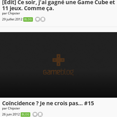
[Edit] Ce soir, j'ai gagné une Game Cube et
11 jeux. Comme ça.
par
Chipster
29 juillet 2012
BLOG
Coïncidence ? Je ne crois pas... #15
par
Chipster
26 juin 2012
BLOG