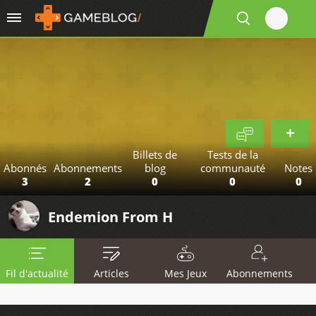
Billets de
Tests de la
Abonnés
Abonnements
blog
communauté
Notes
3
2
0
0
0
Endemion From H
Fil d'actualité
Articles
Mes Jeux
Abonnements