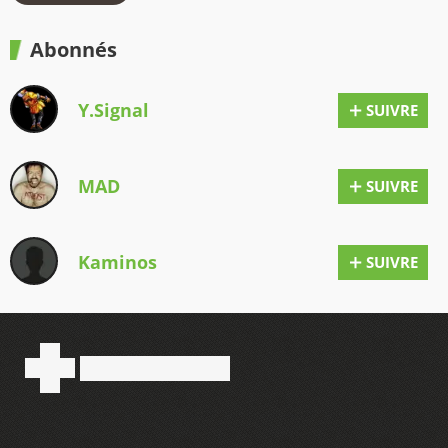
Abonnés
Y.Signal
SUIVRE
MAD
SUIVRE
Kaminos
SUIVRE