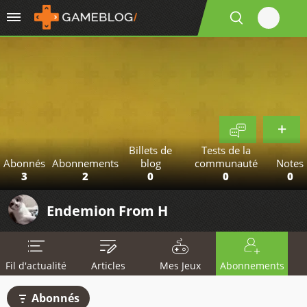
Billets de
Tests de la
Abonnés
Abonnements
blog
communauté
Notes
3
2
0
0
0
Endemion From H
Fil d'actualité
Articles
Mes Jeux
Abonnements
Abonnés