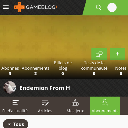
Billets de
Tests de la
Abonnés
Abonnements
blog
communauté
Notes
3
2
0
0
0
Endemion From H
Fil d'actualité
Articles
Mes Jeux
Abonnements
Tous