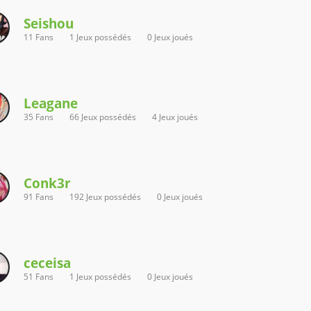
Seishou
11 Fans
1 Jeux possédés
0 Jeux joués
Leagane
35 Fans
66 Jeux possédés
4 Jeux joués
Conk3r
91 Fans
192 Jeux possédés
0 Jeux joués
ceceisa
51 Fans
1 Jeux possédés
0 Jeux joués