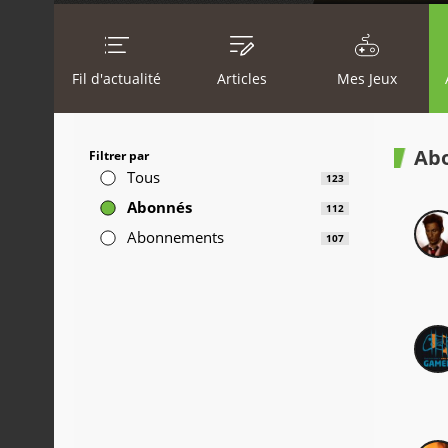
Fil d'actualité
Articles
Mes Jeux
Ab
Filtrer par
Tous
123
Abonnés
112
Abonnements
107