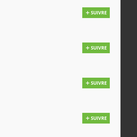
SUIVRE
SUIVRE
SUIVRE
SUIVRE