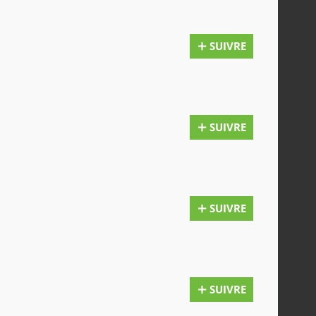
SUIVRE
SUIVRE
SUIVRE
SUIVRE