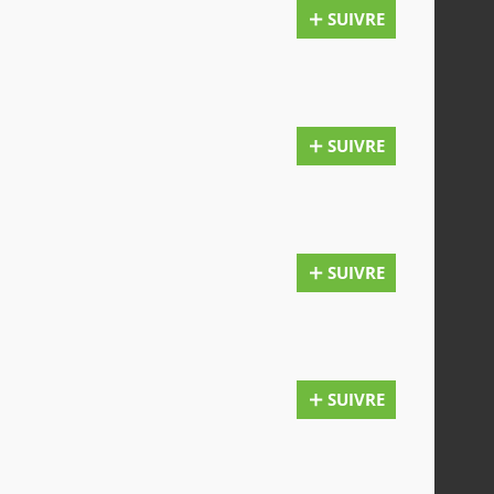
SUIVRE
SUIVRE
SUIVRE
SUIVRE