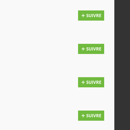
SUIVRE
SUIVRE
SUIVRE
SUIVRE